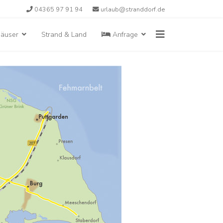
04365 97 91 94
urlaub@stranddorf.de
häuser
Strand & Land
Anfrage