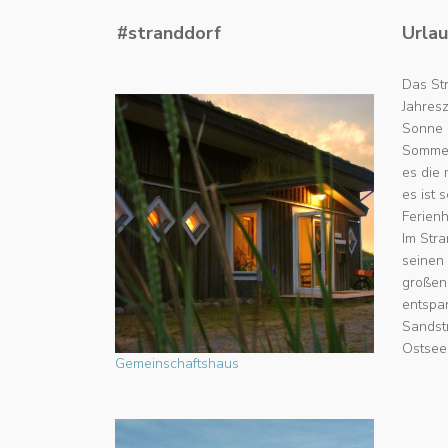
#stranddorf
Urlau
Das Str
Jahres
Sonne u
Sommerf
es die
es ist 
Ferienh
Im Stra
seinen
großen
entspa
Sandst
Ostseeb
Gemeinschaftshaus