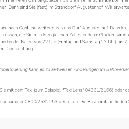
ei an mehreren Campingplätzen, bis Sie an eine Schranke kommen.
en. Dann sind Sie (fast) im Stranddorf Augustenhof. Wir erwart
 dann nach Göhl und weiter durch das Dorf Augustenhof. Dann kre
chlossen, die Sie mit dem gleichen Zahlencode (+ Glockensymbol
r und in der Nacht von 22 Uhr (Freitag und Samstag 23 Uhr) bis 7
n Deich entlang.
nbeltquerung kann es zu zeitweisen Änderungen im Bahnverkehr 
Sie mit dem Taxi (zum Beispiel: "Taxi Lens" 04361/2166) oder 
elefonnummer 0800/2532253 bestellen. Die Busfahrpläne finden 