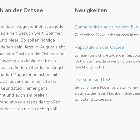
b an der Ostsee
Neuigkeiten
anddorf Augustenhof ist zu jeder
Sonne tanken auch mit dem E-A
zeit einen Besuch wert. Sommer,
Zusätzliche 22kw Ladestationen install
nd Meer! So sollen richtige
erien sein. Jetzt im August zieht
Rapsblüte an der Ostsee
 meisten Gäste an die Ostsee und
Schauen Sie sich die Bilder der Rapsblü
schwierig kurzfristig ein freies
Ostholstein an, denn wir sind uns sich
aus zu finden. Aber keine Angst:
macht glücklich :)
nddorf Augustenhof ist es mit
Die Kühe sind los!
 30 Häusern auf einem 15 ha
Bei schönstem Novemberwetter kamen
 Grundstück immer ganz
erstmals die neuen Nachbarn direkt au
nnt und auch am breiten
Schottland zu Besuch.
rand etwas abseits der großen
äder ist es nie so richtig voll.