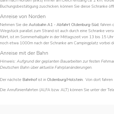
dann nach Norden (links) immer am Deich entlang ca. 2 km, vorb
Buchungsbestätigung zuschicken, können Sie diese Schranke öffn
Anreise von Norden
Nehmen Sie die
Autobahn A1 - Abfahrt Oldenburg-Süd
, fahren
Wegstück parallel zum Strand ist auch durch eine Schranke vers
führt, ist im Sommerhalbjahr in der Mittagszeit von 13 bis 15 Uh
noch etwa 1000m nach der Schranke am Campingplatz vorbei de
Anreise mit der Bahn
Hinweis: Aufgrund der geplanten Bauarbeiten zur festen Fehmar
Deutschen Bahn über aktuelle Fahrplanänderungen.
Der nächste
Bahnhof
ist in
Oldenburg/Holstein.
Von dort fahren 
Die Anruflinienfahrten (ALFA bzw. ALT) können Sie unter der T