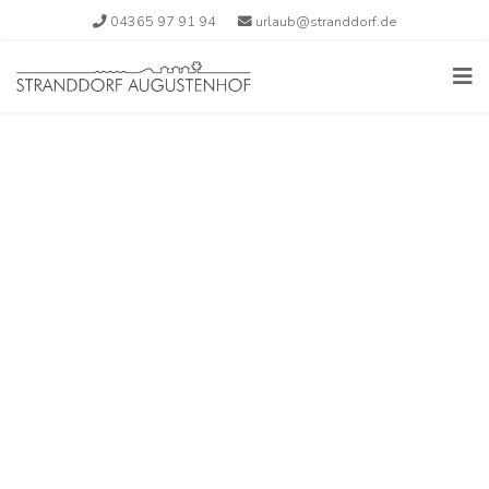
04365 97 91 94
urlaub@stranddorf.de